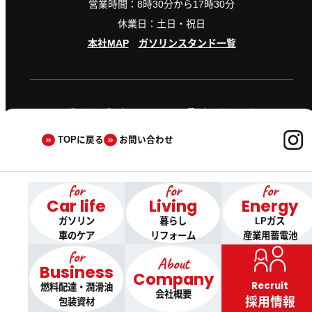
営業時間：8時30分から17時30分
休業日：土日・祝日
本社MAP
ガソリンスタンド一覧
ガソリン・車のケア
暮らし・リフォーム
LPガス・産業用蓄電池
燃料配達・潤滑油・包装資材
TOPに戻る
お問い合わせ
会社概要
採用情報
プライバシーポリシー
当サイトについて
for
for
for
Car life
Living
Energy
ガソリン
暮らし
LPガス
車のケア
リフォーム
産業用蓄電池
©2024 Matsumoto oil store Co.,Ltd.
for
About
Business
Company
Recruit
燃料配達・潤滑油
会社概要
採用情報
包装資材